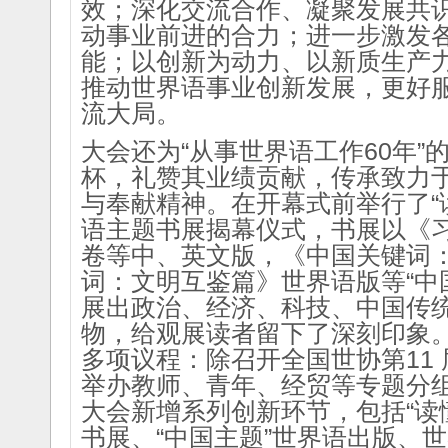
效；深化交流合作、凝聚发展共
动事业前进的合力；进一步激发
能；以创新为动力、以新质生产
推动世界语事业创新发展，更好
流大局。
大会还为“从事世界语工作60年”
杯，礼赞其业绩贡献，传承致力
与奉献精神。
在开幕式前举行了“
语主题书展揭幕仪式，书展以《
卷等中、英文版，《中国关键词
词：文明互鉴篇》世界语版等“中
展出政治、经济、科技、中国传
物，给观展读者留下了深刻印象
多项议程：除召开全国世协第11
举办教师、青年、经贸等专题分
大会新增系列创新环节，包括“读
书展、“中国主题”世界语出版、