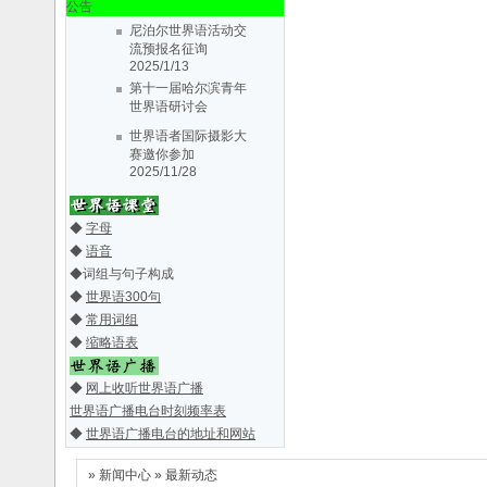
公告
流预报名征询
2025/1/13
第十一届哈尔滨青年
世界语研讨会
2019/5/30
世界语者国际摄影大
丹东世协第十届会大
赛邀你参加
会会议通知
2019/3/3
2025/11/28
第十届三省一区
尼泊尔世界语活动交
（辽、吉、黑、
流预报名征询
内..
2018/3/28
2025/1/13
纪念丹东市世界语协
第十一届哈尔滨青年
◆
字母
会成立31周
世界语研讨会
◆
语音
年..
2016/7/2
2019/5/30
◆
词组与句子构成
丹东世协第十届会大
第七届哈尔滨青年世
会会议通知
2019/3/3
界语研讨会
2015/4/5
◆
世界语300句
第十届三省一区
第八届中国东北三省
◆
常用词组
（辽、吉、黑、
一区世界
◆
缩略语表
内..
2018/3/28
语..
2014/6/16
La 6-a Junula
纪念丹东市世界语协
◆
网上收听世界语广播
Seminario
会成立31周
d..
2014/2/25
世界语广播电台时刻频率表
年..
2016/7/2
La 5-a Junurala
◆
世界语广播电台的地址和网站
第七届哈尔滨青年世
Seminario
界语研讨会
2015/4/5
..
2013/4/11
»
新闻中心
»
最新动态
关于7a EKNI期间举
第八届中国东北三省