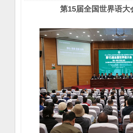
办青年世界
一区世界
第15届全国世界语大
语..
语..
2013/4/9
2014/6/16
La 7a Esperanto-
La 6-a Junula
Kongreso
Seminario
d..
d..
2013/3/13
2014/2/25
La Nord-Amerika
La 5-a Junurala
Somera
Seminario
Kur..
..
2013/4/11
2013/2/2
Invito al 1-a Forumo
关于7a EKNI期间举
pri ..
2012/8/10
办青年世界
湖北世协2012学术研
语..
2013/4/9
讨会即将召开
La 7a Esperanto-
2012/4/19
Kongreso
d..
2013/3/13
La Nord-Amerika
Somera
Kur..
2013/2/2
Invito al 1-a Forumo
pri ..
2012/8/10
湖北世协2012学术研
讨会即将召开
2012/4/19