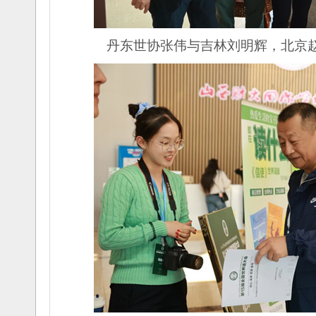
丹东世协张伟与吉林刘明辉，北京