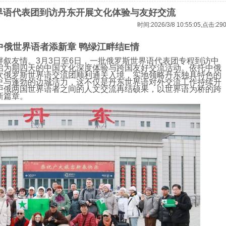
界语代表团到访丹东开展文化体验与友好交流
时间:2026/3/8 10:55:05,点击:
29
中俄世界语者添新章 鸭绿江畔结E情
畔叙友情。3月3日至6日，一批俄罗斯世界语代表团专程到访中
启为期四天的中国文化深度体验与跨国友好交流活动。依托中俄
次俄罗斯世界语交流团顺利通关入境，实地领略丹东独具特色的
史与蓬勃的边城活力，这不仅是丹东世界语对外交流工作持续升
中俄两国世界语者之间的人文交流再结硕果，以世界语为桥的跨
新篇章。