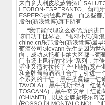
来自意大利皮埃蒙特酒庄SALUT
LEOBON-ESPERANTO、葡萄
ESPERO的经典产品，而这些都归厦
股份(新浪微博)旗下所有。
“我们能代理这么多优质的进口
该归功于世界语。”据邓小忠(新
chine.cn乐邦股份(新浪微博)
萄酒公司Giovanni先生是因为
向，成功从托斯卡纳大区都卡葡
门市场上风行的“都卡”系列，并传
酒业又适时拉长了产业链拓宽产
和金牌葡萄酒酒庄合作，引进一个
个系列的干红：黑牛圣露德干红葡萄酒(
TAVOLA)，黑牛托斯卡纳干红葡萄酒
TOSCANA)，黑牛奇安帝干红葡萄
(CHIANTI)，以及金牌蒙塔尔奇
(ROSSO DI MONTALCINO