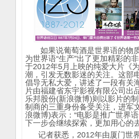
如果说葡萄酒是世界语的物质
为世界语“生产”出了更加精彩的
于2012年5月上映的纯爱大片
潮，引发无数影迷的关注。这部
倡导无私大爱，讲述了一段有关
片由福建省东宇影视有限公司出品，而
乐邦股份(新浪微博)则以影片的
制商的三重身份备受关注，进军文
浪微博)表示：“电影是推广世界
下一步会继续探索，更加用心的去
记者获悉，2012年由厦门世