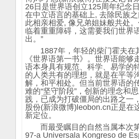
26日是世界语创立125周年纪念
在中立语言的基础上, 去除民族之间
此相亲相爱, 像兄弟姐妹般共处
临着重重障碍，这需要我们世界
出。”
1887年，年轻的柴门霍夫在
《世界语第一书》。世界语能够
语本身具有规范、科学、易学的
的人类共有的理想，就是在平等
解，和平相处。但当前世界语的
难的“坚守阶段”，创新的理念和
践，已成为打破僵局的出路之一，厦门
股份(新浪微博)leobon.cn正
新定位。
而最受瞩目的自然当属本次第97
97-a Universala Kongreso d