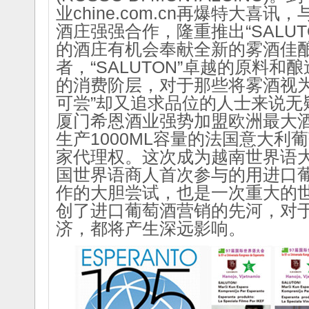
业chine.com.cn再爆特大喜
酒庄强强合作，隆重推出“SALU
的酒庄有机会奉献全新的雾酒佳
者，“SALUTON”卓越的原料
的消费阶层，对于那些将雾酒视为
可尝”却又追求品位的人士来说无
厦门希恩酒业强势加盟欧洲最大
生产1000ML容量的法国意大利
家代理权。这次成为越南世界语
国世界语商人首次参与的用进口
作的大胆尝试，也是一次重大的
创了进口葡萄酒营销的先河，对
济，都将产生深远影响。