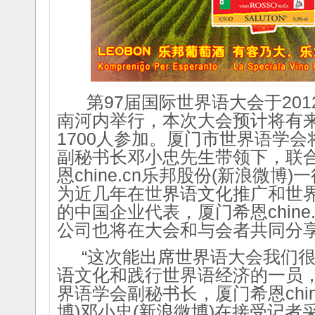
Kongreso
Seminario
d..
d..
2013/3/13
2014/2/25
La Nord-Amerika
La 5-a Junurala
Somera
Seminario
Kur..
..
2013/4/11
2013/2/2
Invito al 1-a Forumo
关于7a EKNI期间举
pri ..
2012/8/10
办青年世界
湖北世协2012学术研
语..
2013/4/9
第97届国际世界语大会于2012
讨会即将召开
La 7a Esperanto-
2012/4/19
Kongreso
南河内举行，本次大会预计将有来
d..
2013/3/13
1700人参加。厦门市世界语学
La Nord-Amerika
Somera
副秘书长邓小忠先生带领下，联合
Kur..
2013/2/2
Invito al 1-a Forumo
恩chine.cn乐邦股份(新浪微博
pri ..
2012/8/10
为近几年在世界语文化推广和世
湖北世协2012学术研
讨会即将召开
的中国企业代表，厦门希恩chine.
2012/4/19
公司也将在大会和与会者共同分
“这次能出席世界语大会我们很
语文化和践行世界语经济的一员，
界语学会副秘书长，厦门希恩chin
博)邓小忠(新浪微博)在接受记者采