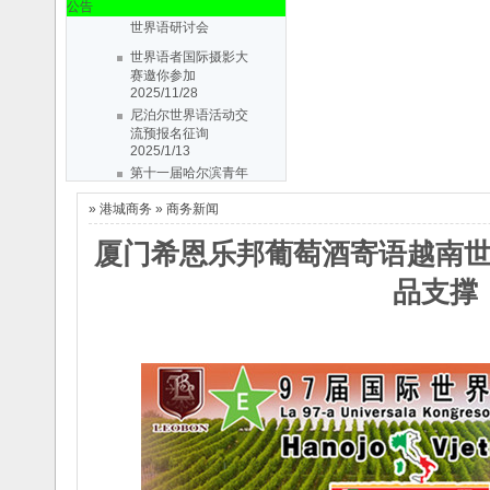
公告
世界语研讨会
2019/5/30
世界语者国际摄影大
丹东世协第十届会大
赛邀你参加
会会议通知
2019/3/3
2025/11/28
第十届三省一区
尼泊尔世界语活动交
（辽、吉、黑、
流预报名征询
内..
2018/3/28
2025/1/13
纪念丹东市世界语协
第十一届哈尔滨青年
会成立31周
世界语研讨会
年..
2016/7/2
2019/5/30
»
港城商务
»
商务新闻
丹东世协第十届会大
第七届哈尔滨青年世
会会议通知
2019/3/3
界语研讨会
2015/4/5
厦门希恩乐邦葡萄酒寄语越南
第十届三省一区
第八届中国东北三省
（辽、吉、黑、
一区世界
品支撑
内..
2018/3/28
语..
2014/6/16
La 6-a Junula
纪念丹东市世界语协
Seminario
会成立31周
d..
2014/2/25
年..
2016/7/2
La 5-a Junurala
第七届哈尔滨青年世
Seminario
界语研讨会
2015/4/5
..
2013/4/11
关于7a EKNI期间举
第八届中国东北三省
办青年世界
一区世界
语..
语..
2013/4/9
2014/6/16
La 7a Esperanto-
La 6-a Junula