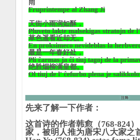
雨
Fruprintempe al Zhang Ji
天街小雨润如酥，
Pluveto lakte malsekigas stratojn de l
草色遥看近却无。
En proksimeco nevideblas la herbverd
最是一年春好处，
Pli ĉarmas ja ĉi tiuj tagoj de la prim
绝胜烟柳满皇都。
Ol tiuj de l' ĉefurbo plena je salikkolo
注释
先来了解一下作者：
这首诗的作者韩愈（768-82
家，被明人推为
唐宋八大家
之