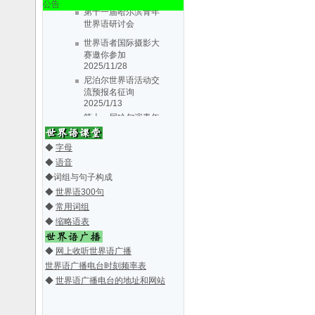
第十一届哈尔滨青年
公告
世界语研讨会
2019/5/30
世界语者国际摄影大
丹东世协第十届会大
赛邀你参加
会会议通知
2019/3/3
2025/11/28
第十届三省一区
尼泊尔世界语活动交
（辽、吉、黑、
流预报名征询
内..
2018/3/28
2025/1/13
纪念丹东市世界语协
第十一届哈尔滨青年
会成立31周
世界语研讨会
年..
2016/7/2
2019/5/30
丹东世协第十届会大
第七届哈尔滨青年世
◆
字母
会会议通知
2019/3/3
界语研讨会
2015/4/5
◆
语音
第十届三省一区
第八届中国东北三省
◆
词组与句子构成
（辽、吉、黑、
一区世界
◆
世界语300句
内..
2018/3/28
语..
2014/6/16
◆
常用词组
La 6-a Junula
纪念丹东市世界语协
◆
缩略语表
Seminario
会成立31周
d..
2014/2/25
年..
2016/7/2
La 5-a Junurala
◆
网上收听世界语广播
第七届哈尔滨青年世
Seminario
界语研讨会
2015/4/5
世界语广播电台时刻频率表
..
2013/4/11
关于7a EKNI期间举
第八届中国东北三省
◆
世界语广播电台的地址和网站
办青年世界
一区世界
语..
语..
2013/4/9
2014/6/16