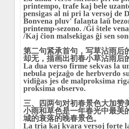
printempo, trafe kaj bele uzant
pensigas al ni pri la versoj de
Bonvena pluv' falanta laŭ bezo
printemp-sezono. /Ĝi ŝtele vena
/Kaj ĉion malsekigas ĝi sen so
第二句紧承首句，写草沾雨后
却无，描画出初春小草沾雨后
La dua verso firme sekvas la un
nebula pejzaĝo de herbverdo su
vidiĝas jes de malproksima rig
proksima observo.
三、四两句对初春景色大加赞
小雨和草色是一年春光中最美
城的衰落的晚春景色。
La tria kaj kvara versoj forte 