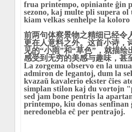
frua printempo, opiniante ĝin p
sezono, kaj multe pli supera ol
kiam velkas senhelpe la koloro 
前两句体察景物之精细已经令
更在人意料之外。这首小诗，
见的“小雨”和“草色”，就描
感受到无穷的美感与趣味，甚
La zorgema observo en la unua
admiron de legantoj, dum la s
kvazaŭ kavalerio ekster ĉies at
simplan stilon kaj du vortojn 
sed jam bone pentris la apartan
printempo, kiu donas senfinan 
neredonebla eĉ per pentraĵoj.