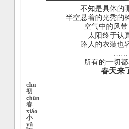
不知是具体的
半空悬着的光秃的
空气中的风带
太阳终于认
路人的衣装也
……
所有的一切都
春天来
chū
初
chūn
春
xiǎo
小
yǔ