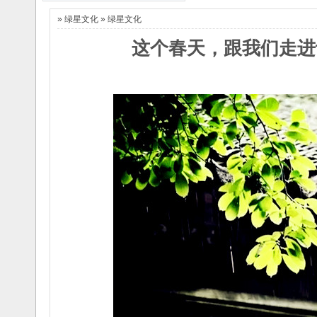
La 7a Esperanto-
La 6-a Junula
Kongreso
Seminario
»
绿星文化
»
绿星文化
d..
d..
2013/3/13
2014/2/25
La Nord-Amerika
La 5-a Junurala
这个春天，跟我们走进
Somera
Seminario
Kur..
..
2013/4/11
2013/2/2
Invito al 1-a Forumo
关于7a EKNI期间举
pri ..
2012/8/10
办青年世界
湖北世协2012学术研
语..
2013/4/9
讨会即将召开
La 7a Esperanto-
2012/4/19
Kongreso
d..
2013/3/13
La Nord-Amerika
Somera
Kur..
2013/2/2
Invito al 1-a Forumo
pri ..
2012/8/10
湖北世协2012学术研
讨会即将召开
2012/4/19