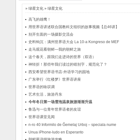
La 7a Esperanto-
La 6-a Junula
»
绿星文化
»
绿星文化
Kongreso
Seminario
d..
d..
2013/3/13
2014/2/25
高飞的雄鹰！
La Nord-Amerika
La 5-a Junurala
Somera
Seminario
用世界语讲述联合国教科文组织的故事视频【总46讲】
Kur..
..
2013/4/11
2013/2/2
别开生面的一场摄影交流会
Invito al 1-a Forumo
关于7a EKNI期间举
pri ..
2012/8/10
办青年世界
史料钩沉：满州世界语大会 La 10-a Kongreso de MEF
湖北世协2012学术研
语..
2013/4/9
走马观花看朝鲜—我的朝鲜之旅
讨会即将召开
La 7a Esperanto-
2012/4/19
这个春天，跟我们走进诗的世界（双语）
Kongreso
d..
2013/3/13
神转折！那些年我们读过的错别字，规范化了？
La Nord-Amerika
Somera
西安希望世界语书店-外语学习的园地
Kur..
2013/2/2
广东举行《红楼梦》世界语讲座
Invito al 1-a Forumo
pri ..
2012/8/10
世界语的咏叹调
湖北世协2012学术研
艺术生活，旅游丹东
讨会即将召开
今年冬日第一场雪泡温泉旅游渐渐升温
2012/4/19
鲁迅与一位青年世界语者的友谊
世界语课堂见闻
n-ro 40 Informilo de Ĝemelaj Urboj – speciala nume
Unua iPhone-ludo en Esperanto
朝鲜最详细旅游攻略