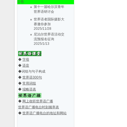
公告
第十一届哈尔滨青年
世界语研讨会
2019/5/30
世界语者国际摄影大
丹东世协第十届会大
赛邀你参加
会会议通知
2019/3/3
2025/11/28
第十届三省一区
尼泊尔世界语活动交
（辽、吉、黑、
流预报名征询
内..
2018/3/28
2025/1/13
纪念丹东市世界语协
第十一届哈尔滨青年
会成立31周
世界语研讨会
年..
2016/7/2
2019/5/30
◆
字母
丹东世协第十届会大
第七届哈尔滨青年世
◆
语音
会会议通知
2019/3/3
界语研讨会
2015/4/5
◆
词组与句子构成
第十届三省一区
第八届中国东北三省
◆
世界语300句
（辽、吉、黑、
一区世界
◆
常用词组
内..
2018/3/28
语..
2014/6/16
◆
缩略语表
La 6-a Junula
纪念丹东市世界语协
Seminario
会成立31周
d..
2014/2/25
年..
2016/7/2
◆
网上收听世界语广播
La 5-a Junurala
第七届哈尔滨青年世
Seminario
世界语广播电台时刻频率表
界语研讨会
2015/4/5
..
2013/4/11
◆
世界语广播电台的地址和网站
关于7a EKNI期间举
第八届中国东北三省
办青年世界
一区世界
语..
语..
2013/4/9
2014/6/16